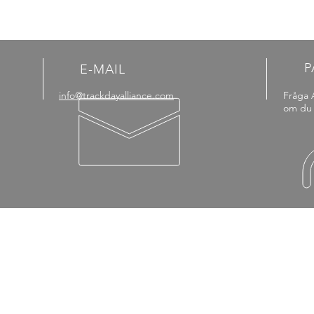
P
E-MAIL
info@trackdayalliance.com
Fråga 
om du 
DOKUMENT
VIL
Råd TrackDay
Allmä
Check-Lista
Allmä
Förarlicensutbildning
FAQ
Fören