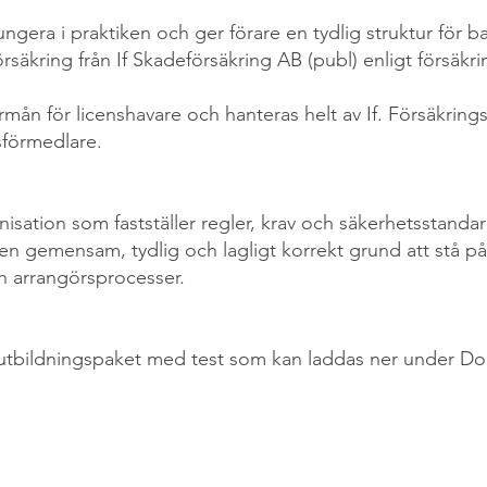
fungera i praktiken och ger förare en tydlig struktur för
äkring från If Skadeförsäkring AB (publ) enligt försäkrin
rmån för licenshavare och hanteras helt av If. Försäkring
sförmedlare.
sation som fastställer regler, krav och säkerhetsstandar
har en gemensam, tydlig och lagligt korrekt grund att stå
ch arrangörsprocesser.
t utbildningspaket med test som kan laddas ner under D