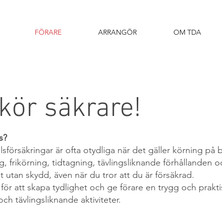
FÖRARE
ARRANGÖR
OM TDA
ör säkrare!
s?
llsförsäkringar är ofta otydliga när det gäller körning p
ing, frikörning, tidtagning, tävlingsliknande förhållande
t utan skydd, även när du tror att du är försäkrad.
för att skapa tydlighet och ge förare en trygg och prakt
och tävlingsliknande aktiviteter.