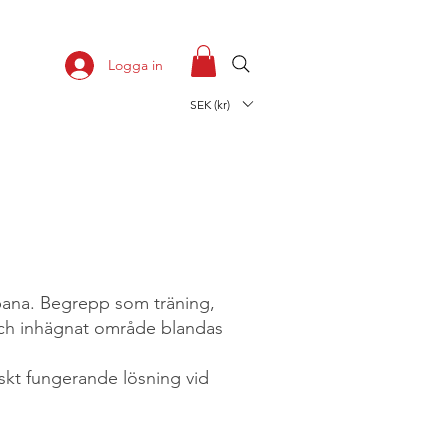
Logga in
SEK (kr)
å bana. Begrepp som träning,
n och inhägnat område blandas
iskt fungerande lösning vid