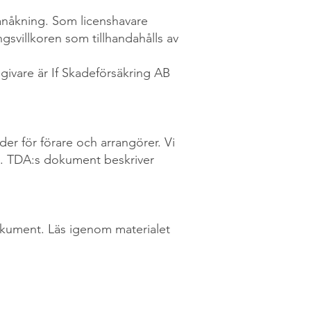
 banåkning. Som licenshavare
gsvillkoren som tillhandahålls av
sgivare är If Skadeförsäkring AB
der för förare och arrangörer. Vi
 på. TDA:s dokument beskriver
okument. Läs igenom materialet