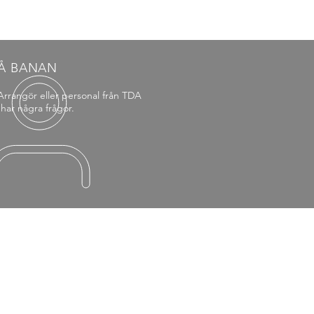
Å BANAN
Arrangör eller personal från TDA
har några frågor.
LKOR
nna villkor & policy
na Villkor
klade Villkor Arrangör