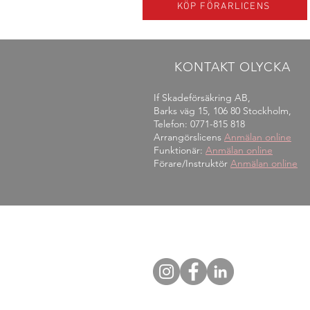
KÖP FÖRARLICENS
KONTAKT OLYCKA
If Skadeförsäkring AB,
Barks väg 15, 106 80 Stockholm,
Telefon: 0771-815 818​
Arrangörslicens
Anmälan online
Funktionär:
Anmälan online
Förare/Instruktör
Anmälan online
SOCIAL MEDIA