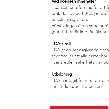
Vad licensen innehåller
Licensen är utformad för att 
omfattas du av TDA:s gruppförs
försäkringsgivaren.
Försäkringen är en separat fö
(publ). TDA är inte försäkring
TDA:s roll
TDA är en licensgivande organi
säkerställer att alla parter 
licensregler, säkerhetskrav o
Utbildning
TDA har tagit fram ett enkel
innan du köper Förarlicens.