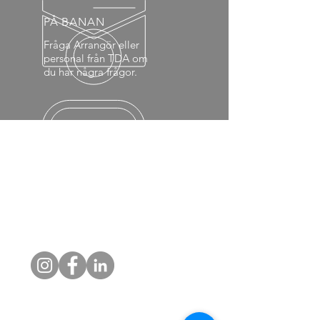
PÅ BANAN
Fråga Arrangör eller
personal från TDA om
du har några frågor.
Försäkringsvillkor och försäkringsinformation
tillhandahålls av If Skadeförsäkring AB
(publ).
TDA:s dokument beskriver endast licensens
idrottsliga funktion och arrangörsprocesser.
TDA är licensgivande organisation, inte
försäkringsförmedlare
SOCIAL MEDIA
DOKUMENT
Råd TrackDay