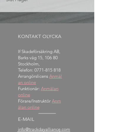
KONTAKT OLYCKA
If Skadeförsäkring AB,
Barks väg 15, 106 80
Stockholm,
Telefon:
0771-815 818
Arrangörslicens
Anmäl
an online
Funktionär:
Anmälan
online
Förare/Instruktör
Anm
älan online
E-MAIL
info@trackdayalliance.com