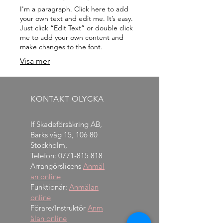
I'm a paragraph. Click here to add
your own text and edit me. It’s easy.
Just click “Edit Text” or double click
me to add your own content and
make changes to the font.
Visa mer
KONTAKT OLYCKA
If Skadeförsäkring AB,
Barks väg 15, 106 80
Stockholm,
Telefon:
0771-815 818
Arrangörslicens
Anmäl
an online
Funktionär:
Anmälan
online
Förare/Instruktör
Anm
älan online